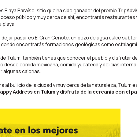
 Playa Paraíso, sitio que ha sido ganador del premio TripAdvi
acceso público y muy cerca de ahí, encontrarás restaurante
a playa.
s dejar pasar es El Gran Cenote, un pozo de agua dulce subt
y donde encontrarás formaciones geológicas como estalagmita
 de Tulum, también tienes que conocer el pueblo y disfrutar d
po desde comida mexicana, comida yucateca y delicias inter
r algunas calorías.
na al bullicio de la ciudad y muy cerca de la naturaleza, Tulum e
py Address en Tulum y disfruta de la cercanía con el p