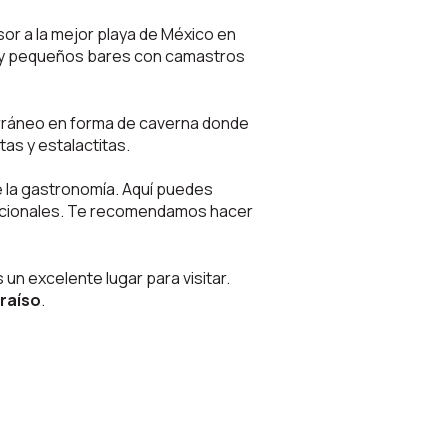
sor a la mejor playa de México en
s y pequeños bares con camastros
erráneo en forma de caverna donde
s y estalactitas.
e la gastronomía. Aquí puedes
nacionales. Te recomendamos hacer
s un excelente lugar para visitar.
araíso
.