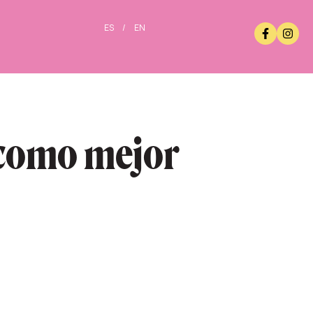
ES
/
EN
 como mejor