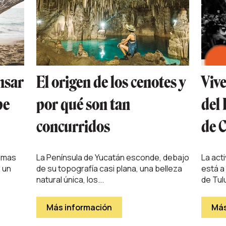
nsar
El origen de los cenotes y
Vive
be
por qué son tan
del 
concurridos
de 
imas
La Península de Yucatán esconde, debajo
La acti
e un
de su topografía casi plana, una belleza
está a 
natural única, los...
de Tulu
Más información
Más