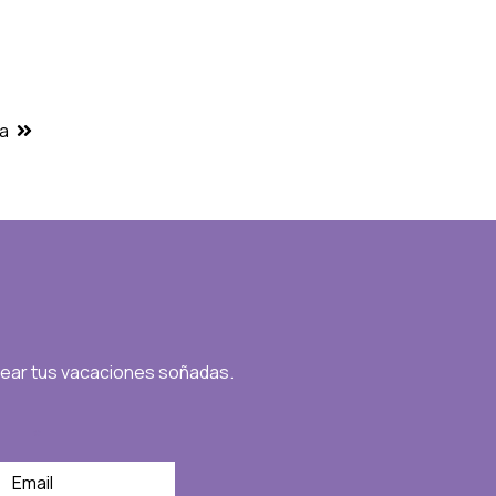
ma
near tus vacaciones soñadas.
*