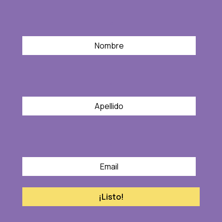
*
*
*