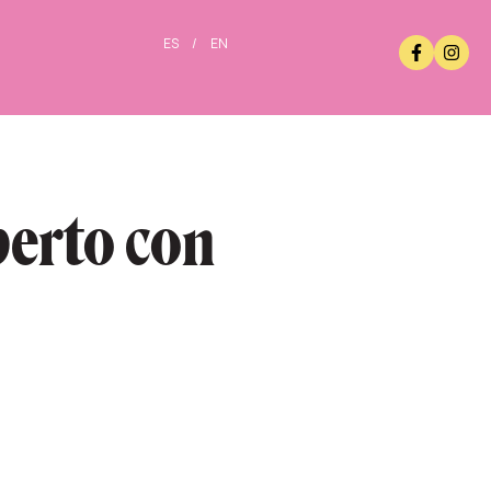
ES
/
EN
perto con