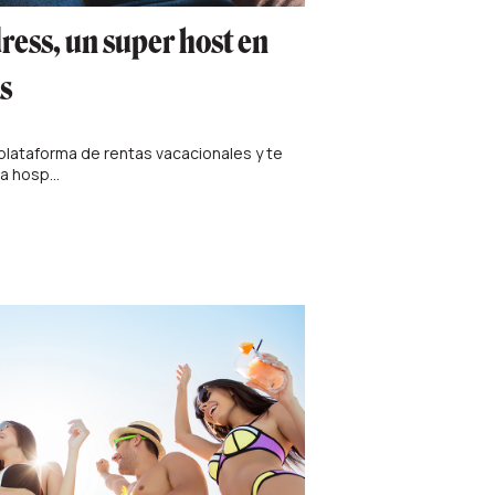
ess, un super host en
s
lataforma de rentas vacacionales y te
 hosp...